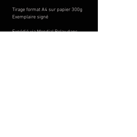
Tirage format A4 sur papier 300g
Exemplaire signé
Expédié via Mondial Relay dans
une enveloppe en carton
renforcée.
© Copyright Mathieu REYNES
CONTACT
The "K.O.'s Theory"
graphic novel and all
images are © 2021 by
Mathieu Reynès