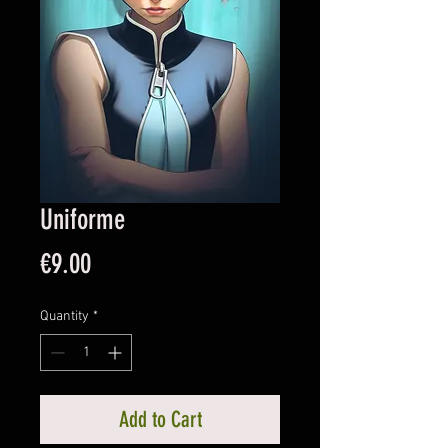
Uniforme
Price
€9.00
Quantity
*
Add to Cart