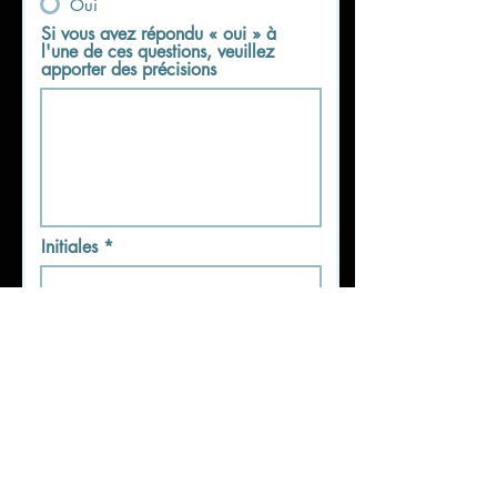
Oui
Si vous avez répondu « oui » à
l'une de ces questions, veuillez
apporter des précisions
Initiales
Je déclare que les informations
que j'ai fournies sont exactes et
complètes
Envoyer