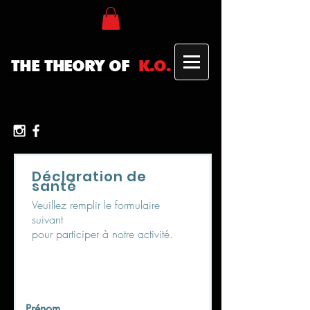
THE THEORY OF
K.O.
Déclaration de
santé
Veuillez remplir le formulaire
suivant
pour participer à notre activité.
Prénom